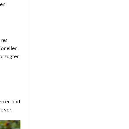
ten
hres
ionellen,
vorzugten
eeren und
e vor.