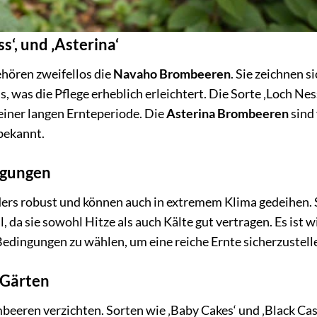
‘, und ‚Asterina‘
hören zweifellos die
Navaho Brombeeren
. Sie zeichnen s
 was die Pflege erheblich erleichtert. Die Sorte ‚Loch Nes
einer langen Ernteperiode. Die
Asterina Brombeeren
sind 
bekannt.
ngungen
ers robust und können auch in extremem Klima gedeihen. 
l, da sie sowohl Hitze als auch Kälte gut vertragen. Es ist w
 Bedingungen zu wählen, um eine reiche Ernte sicherzustell
 Gärten
beeren verzichten. Sorten wie ‚Baby Cakes‘ und ‚Black Ca